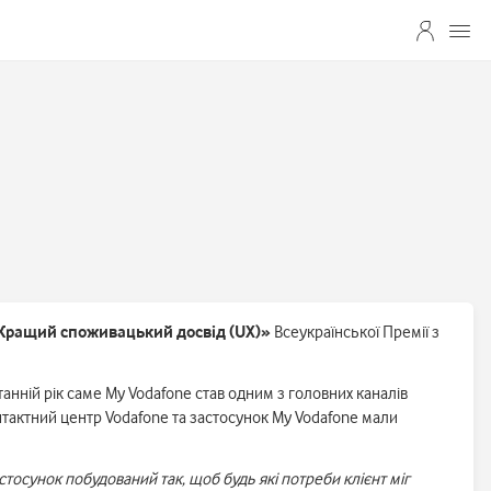
Кращий споживацький досвід (UX)»
Всеукраїнської Премії з
анній рік саме My Vodafone став одним з головних каналів
онтактний центр Vodafone та застосунок My Vodafone мали
стосунок побудований так, щоб будь які потреби клієнт міг