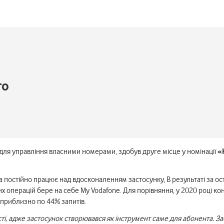
го
для управління власними номерами, здобув друге місце у номінації
«
 постійно працює над вдосконаленням застосунку, В результаті за ост
них операцій бере на себе My Vodafone. Для порівняння, у 2020 році к
в приблизно по 44% запитів.
сті, адже застосунок створювався як інструмент саме для абонента. За