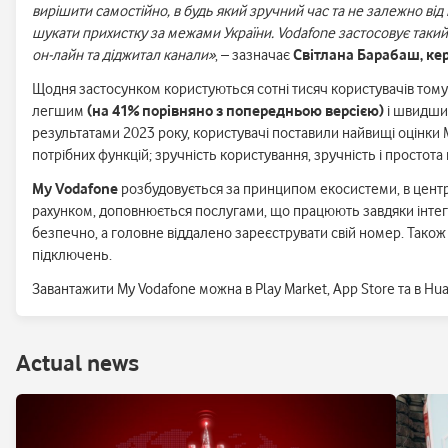
вирішити самостійно, в будь який зручний час та не залежно від
шукати прихистку за межами України. Vodafone застосовує такий
он-лайн та діджитал канали»
, – зазначає
Світлана Барабаш, кер
Щодня застосунком користуються сотні тисяч користувачів тому 
легшим
(на 41% порівняно з попередньою версією)
і швидшим
результатами 2023 року, користувачі поставили найвищі оцінки My 
потрібних функцій; зручність користування, зручність і простота н
My Vodafone
розбудовується за принципом екосистеми, в центрі
рахунком, доповнюється послугами, що працюють завдяки інтегр
безпечно, а головне віддалено зареєструвати свій номер. Також
підключень.
Завантажити My Vodafone можна в Play Market, App Store та в Hua
Аctual news