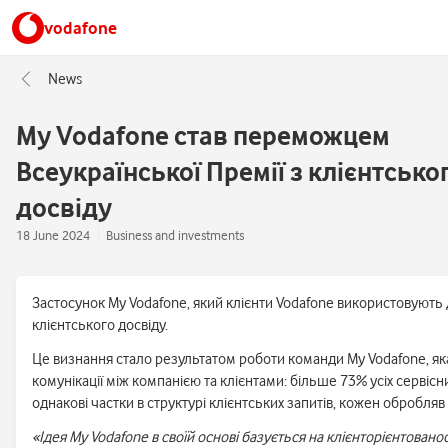
vodafone
News
My Vodafone став переможцем
Всеукраїнської Премії з клієнтсько
досвіду
18 June 2024
Business and investments
Застосунок My Vodafone, який клієнти Vodafone використовують 
клієнтського досвіду.
Це визнання стало результатом роботи команди My Vodafone, яка
комунікації між компанією та клієнтами: більше 73% усіх сервіс
однакові частки в структурі клієнтських запитів, кожен обробля
«Ідея My Vodafone в своїй основі базується на клієнторієнтовано