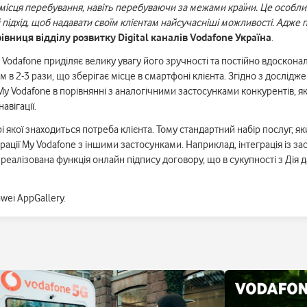
 місця перебування, навіть перебуваючи за межами країни. Це особлив
 підхід, щоб надавати своїм клієнтам найсучасніші можливості. Адже 
івниця відділу розвитку Digital каналів Vodafone Україна
.
Vodafone приділяє велику увагу його зручності та постійно вдосконал
 в 2-3 рази, що зберігає місце в смартфоні клієнта. Згідно з дослідж
Vodafone в порівнянні з аналогічними застосунками конкурентів, як в ц
авігації.
 якої знаходиться потреба клієнта. Тому стандартний набір послуг, я
ації My Vodafone з іншими застосунками. Наприклад, інтеграція із 
 реалізована функція онлайн підпису договору, що в сукупності з Ді
wei AppGallery.