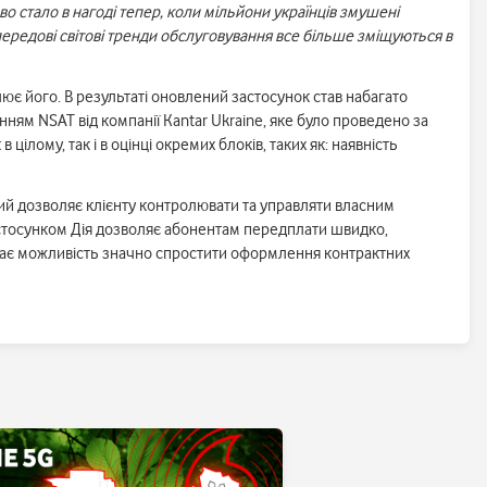
о стало в нагоді тепер, коли мільйони українців змушені
передові світові тренди обслуговування все більше зміщуються в
ює його. В результаті оновлений застосунок став набагато
енням NSAT від компанії Kantar Ukraine, яке було проведено за
ілому, так і в оцінці окремих блоків, таких як: наявність
кий дозволяє клієнту контролювати та управляти власним
застосунком Дія дозволяє абонентам передплати швидко,
я дає можливість значно спростити оформлення контрактних