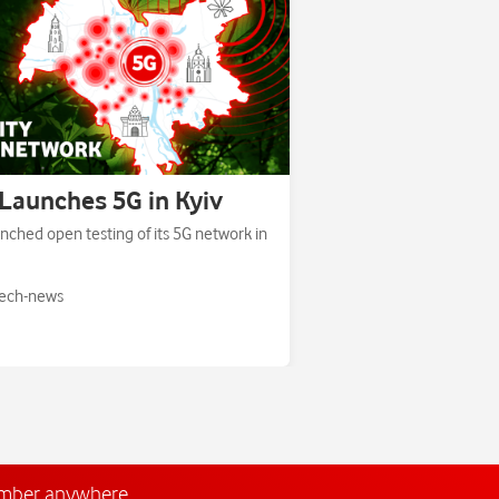
Launches 5G in Kyiv
nched open testing of its 5G network in
ech-news
umber anywhere