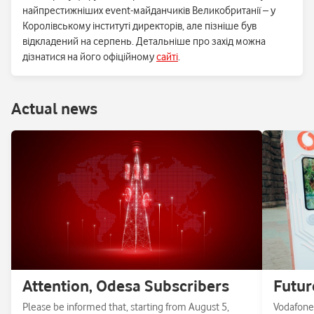
найпрестижніших event-майданчиків Великобританії – у
Королівському інституті директорів, але пізніше був
відкладений на серпень. Детальніше про захід можна
дізнатися на його офіційному
сайті
.
Аctual news
Attention, Odesa Subscribers
Futur
Please be informed that, starting from August 5,
Vodafone 