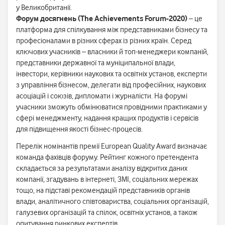
у Великобританії.
Форум досягнень (The Achievements Forum-2020)
– це
платформа для спілкування між представниками бізнесу та
професіоналами в різних сферах із різних країн. Серед
ключових учасників – власники й топ-менеджери компаній,
представники державної та муніципальної влади,
інвестори, керівники наукових та освітніх установ, експерти
з управління бізнесом, делегати від професійних, наукових
асоціацій і союзів, дипломати і журналісти. На форумі
учасники зможуть обмінюватися провідними практиками у
сфері менеджменту, надання кращих продуктів і сервісів
для підвищення якості бізнес-процесів.
Перелік номінантів премії European Quality Award визначає
команда фахівців форуму. Рейтинг кожного претендента
складається за результатами аналізу відкритих даних
компанії, згадувань в інтернеті, ЗМІ, соціальних мережах
тощо, на підставі рекомендацій представників органів
влади, аналітичного співтовариства, соціальних організацій,
галузевих організацій та спілок, освітніх установ, а також
опитування ринкових експертів.