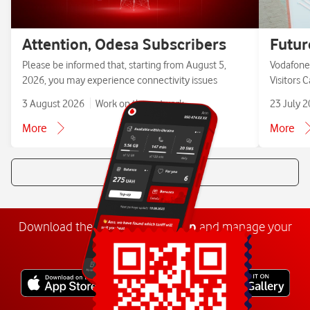
Attention, Odesa Subscribers
Futur
Please be informed that, starting from August 5,
Vodafone 
2026, you may experience connectivity issues
Visitors 
3 August 2026
Work on the network
23 July 
More
More
All news
Download the
My
Vodafone
app
and manage your
number anywhere.