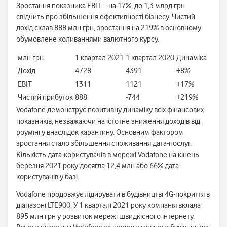
Зростання показника EBIT – на 17%, до 1,3 млрд грн –
свідчить про збільшення ефективності бізнесу. Чистий
дохід склав 888 млн грн, зростання на 219% в основному
обумовлене коливаннями валютного курсу.
млн грн
1 квартал 2021
1 квартал 2020
Динаміка
Дохід
4728
4391
+8%
EBIT
1311
1121
+17%
Чистий прибуток
888
-744
+219%
Vodafone демонструє позитивну динаміку всіх фінансових
показників, незважаючи на істотне зниження доходів від
роумінгу внаслідок карантину. Основним фактором
зростання стало збільшення споживання дата-послуг.
Кількість дата-користувачів в мережі Vodafone на кінець
березня 2021 року досягла 12,4 млн або 66% дата-
користувачів у базі.
Vodafone продовжує лідирувати в будівництві 4G-покриття в
діапазоні LTE900. У 1 кварталі 2021 року компанія вклала
895 млн грн у розвиток мережі швидкісного інтернету.