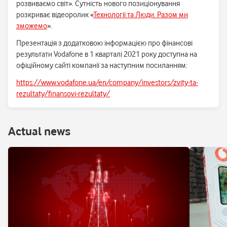
розвиваємо світ». Сутність нового позиціонування
розкриває відеоролик «
Технології та Люди. Разом ми
зможемо
».
Презентація з додатковою інформацією про фінансові
результати Vodafone в 1 кварталі 2021 року доступна на
офіційному сайті компанії за наступним посиланням:
https://www.vodafone.ua/en/company/investors/zvity-ta-
rezultaty/finansovi-rezultaty/
Аctual news