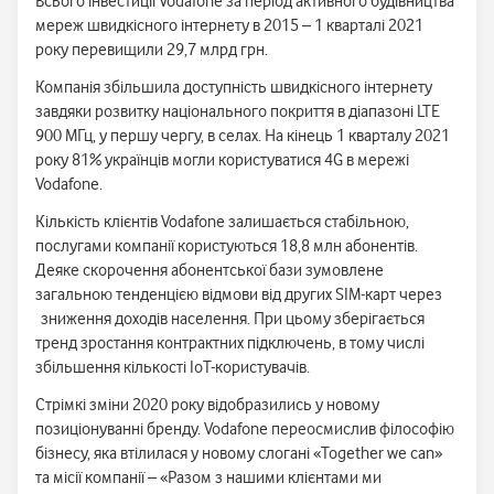
Всього інвестиції Vodafone за період активного будівництва
мереж швидкісного інтернету в 2015 – 1 кварталі 2021
року перевищили 29,7 млрд грн.
Компанія збільшила доступність швидкісного інтернету
завдяки розвитку національного покриття в діапазоні LTE
900 МГц, у першу чергу, в селах. На кінець 1 кварталу 2021
року 81% українців могли користуватися 4G в мережі
Vodafone.
Кількість клієнтів Vodafone залишається стабільною,
послугами компанії користуються 18,8 млн абонентів.
Деяке скорочення абонентської бази зумовлене
загальною тенденцією відмови від других SIM-карт через
зниження доходів населення. При цьому зберігається
тренд зростання контрактних підключень, в тому числі
збільшення кількості IoT-користувачів.
Стрімкі зміни 2020 року відобразились у новому
позиціонуванні бренду. Vodafone переосмислив філософію
бізнесу, яка втілилася у новому слогані «Together we can»
та місії компанії – «Разом з нашими клієнтами ми