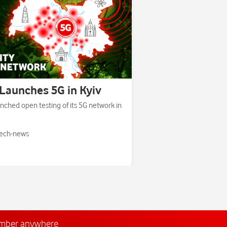
Launches 5G in Kyiv
nched open testing of its 5G network in
ech-news
umber anywhere