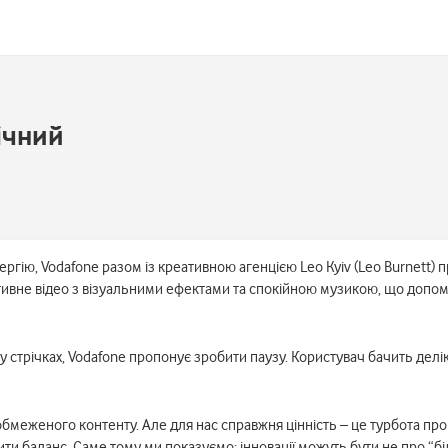
ічний
нергію, Vodafone разом із креативною агенцією Leo Kyiv (Leo Burnett)
ивне відео з візуальними ефектами та спокійною музикою, що допомаг
у стрічках, Vodafone пропонує зробити паузу. Користувач бачить делі
меженого контенту. Але для нас справжня цінність – це турбота про 
ти баланс. Саме тому ми показуємо: інновації можуть бути не про “бі