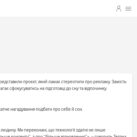
 представили проєкт, який ламає стереотипи про рекламу. Замість
ає сфокусуватись на підготовці до сну та відпочинку.
катне нагадування подбати про себе й сон.
людину. Ми переконані, що технології здатні не лише
льше контенту”, а про “більше відновлення”», – говорить Тетяна