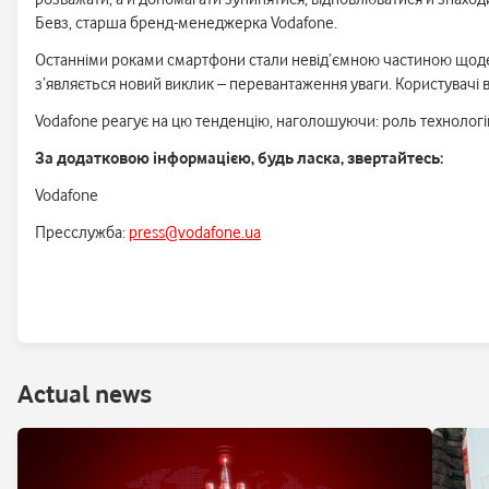
Бевз, старша бренд-менеджерка Vodafone.
Останніми роками смартфони стали невід’ємною частиною щоденно
з’являється новий виклик – перевантаження уваги. Користувачі в
Vodafone реагує на цю тенденцію, наголошуючи: роль технологій
За додатковою інформацією, будь ласка, звертайтесь:
Vodafone
Пресслужба:
press@vodafone.ua
Аctual news