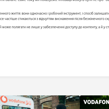
го життя: вони одночасно і робочий інструмент, і спосіб залишатися 
се частіше стикаються з відчуттям виснаження після безкінечного ск
 може полягати не лише у забезпеченні доступу до контенту, а й у ст