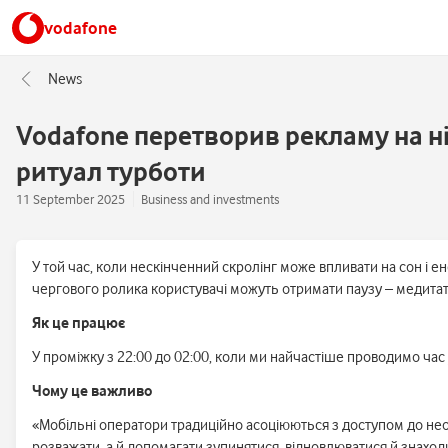
vodafone
News
Vodafone перетворив рекламу на н
ритуал турботи
11 September 2025
Business and investments
У той час, коли нескінченний скролінг може впливати на сон і е
чергового ролика користувачі можуть отримати паузу – медитат
Як це працює
У проміжку з 22:00 до 02:00, коли ми найчастіше проводимо час 
Чому це важливо
«Мобільні оператори традиційно асоціюються з доступом до необ
розважати, а й допомагати зупинятися, відновлюватися й знаходи