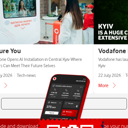
ure You
Vodafone 
one Opens AI Installation in Central Kyiv Where
Vodafone has lau
ors Can Meet Their Future Selves
Kyiv
ly 2026
Tech-news
22 July 2026
T
More
All news
ode and download the
My Vodafone app
. Manage your n