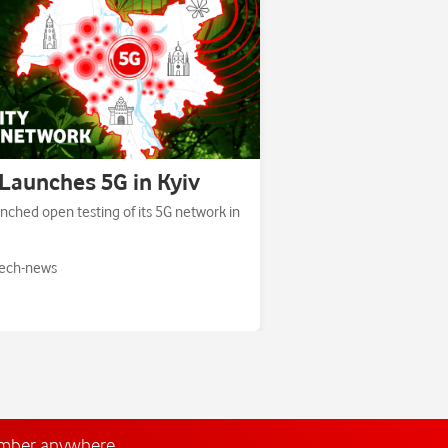
Launches 5G in Kyiv
nched open testing of its 5G network in
ech-news
umber anywhere