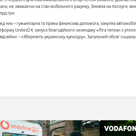
 часи, не зважаючи на стан мобільного рахунку. Знижка на послуги, я
лрд грн.
Серед них – гуманітарна та пряма фінансова допомога, закупка автомо
атформу United24, запуск благодійного челенджу «Ліга тепла» з утеп
д війни – «Збережіть українську культуру». Загальний обсяг соціальни