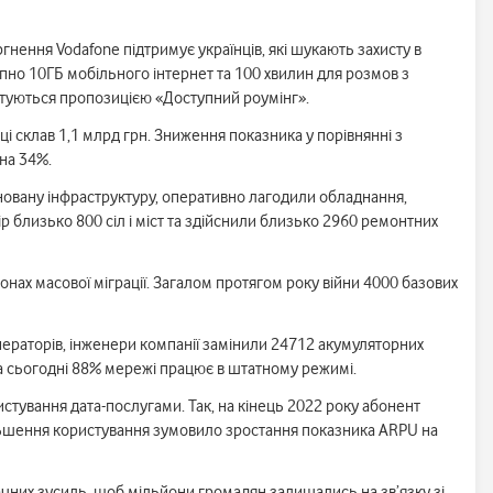
ення Vodafone підтримує українців, які шукають захисту в
упно 10ГБ мобільного інтернет та 100 хвилин для розмов з
ристуються пропозицією «Доступний роумінг».
ці склав 1,1 млрд грн. Зниження показника у порівнянні з
на 34%.
йновану інфраструктуру, оперативно лагодили обладнання,
 близько 800 сіл і міст та здійснили близько 2960 ремонтних
онах масової міграції. Загалом протягом року війни 4000 базових
нераторів, інженери компанії замінили 24712 акумуляторних
На сьогодні 88% мережі працює в штатному режимі.
истування дата-послугами. Так, на кінець 2022 року абонент
більшення користування зумовило зростання показника ARPU на
ачних зусиль, щоб мільйони громадян залишались на зв’язку зі