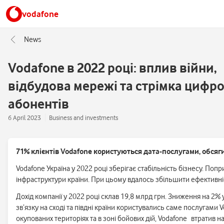
vodafone
News
Vodafone в 2022 році: вплив війни,
відбудова мережі та стрімка цифро
абонентів
6 April 2023
Business and investments
71% клієнтів Vodafone користуються дата-послугами, обсяг
Vodafone Україна у 2022 році зберігає стабільність бізнесу. Попр
інфраструктури країни. При цьому вдалось збільшити ефективні
Дохід компанії у 2022 році склав 19,8 млрд грн. Зниження на 2%
зв’язку на сході та півдні країни користувались саме послугами 
окупованих територіях та в зоні бойових дій, Vodafone втратив н