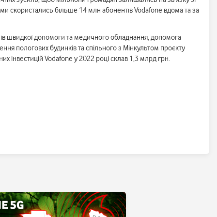
кими скористались більше 14 млн абонентів Vodafone вдома та за
білів швидкої допомоги та медичного обладнання, допомога
лення пологових будинків та спільного з Мінкультом проєкту
х інвестицій Vodafone у 2022 році склав 1,3 млрд грн.