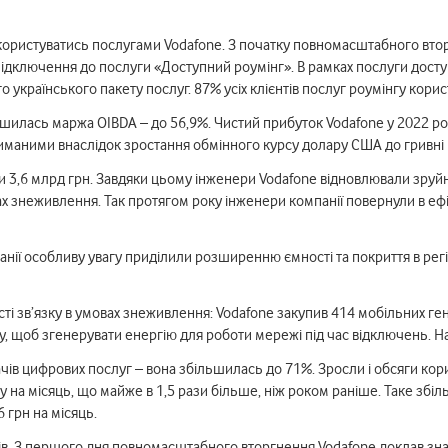
ористуватись послугами Vodafone. З початку повномасштабного вторгн
 підключення до послуги «Доступний роумінг». В рамках послуги дост
го українського пакету послуг. 87% усіх клієнтів послуг роумінгу ко
ільшилась маржа OIBDA – до 56,9%. Чистий прибуток Vodafone у 2022 ро
иманими внаслідок зростання обмінного курсу долару США до гривні 
лали 3,6 млрд грн. Завдяки цьому інженери Vodafone відновлювали зру
х знеживлення. Так протягом року інженери компанії повернули в ефір
анії особливу увагу приділили розширенню ємності та покриття в регі
ті зв’язку в умовах знеживлення: Vodafone закупив 414 мобільних ге
у, щоб згенерувати енергію для роботи мережі під час відключень. 
чів цифрових послуг – вона збільшилась до 71%. Зросли і обсяги кор
у на місяць, що майже в 1,5 рази більше, ніж роком раніше. Таке з
 грн на місяць.
нців. З першого дня повномасштабного вторгнення Vodafone доклав зн