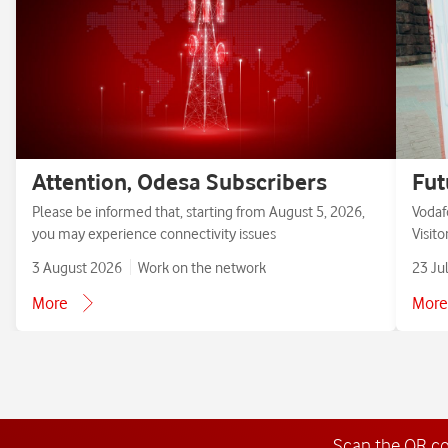
Attention, Odesa Subscribers
Fut
Please be informed that, starting from August 5, 2026,
Vodaf
you may experience connectivity issues
Visit
3 August 2026
Work on the network
23 Ju
More
More
Scan the QR c