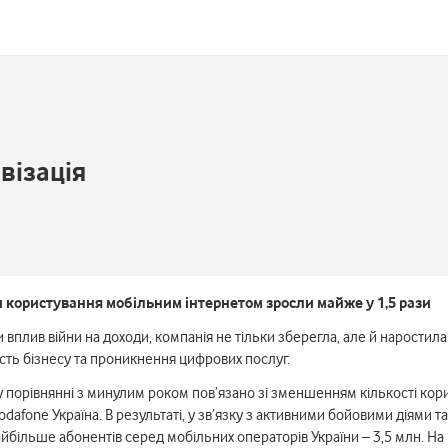
візація
и користування мобільним інтернетом зросли майже у 1,5 рази
и вплив війни на доходи, компанія не тільки зберегла, але й наростил
сть бізнесу та проникнення цифрових послуг.
 у порівнянні з минулим роком пов’язано зі зменшенням кількості кор
Vodafone Україна. В результаті, у зв’язку з активними бойовими діями
айбільше абонентів серед мобільних операторів України – 3,5 млн. На к