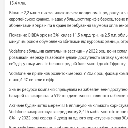
15,4 млн.
Більше 2,2 млн з них залишаються за кордоном і продовжують к
європейських країнах, і надає у більшості тарифів безкоштовне
абонентами в Україні та в країні перебування за умови оплачено
Показник OIBDA зріс на 3% і склав 11,3 млрд грн, на 2,5 п.п. зб
минулим роком обумовлено збитками від курсових різниць, отр
Vodafone збільшив капітальні інвестиції – у 2022 році вони ск
розвивали мережу та забезпечували доступність зв’язку в умова
виїздів, у тому числі в безпосередній близькості до лінії фронту.
Vodafone не припиняв розвиток мережі. У 2022 році фахівці комп
станцій 4G вивели в ефір.
Значні ресурси компанія спрямувала на забезпечення доступнос
батарей та використали 519 тон дизельного пального та бензин
Активне будівництво мережі LTE вплинуло на кількість користува
Vodafone використовує в середньому 8,4ГБ мобільного інтернет
8% – у 2022 році середній дохід на одного користувача склав 90,6
Компанія інвестувала значні кошти у підтримку країни та украї