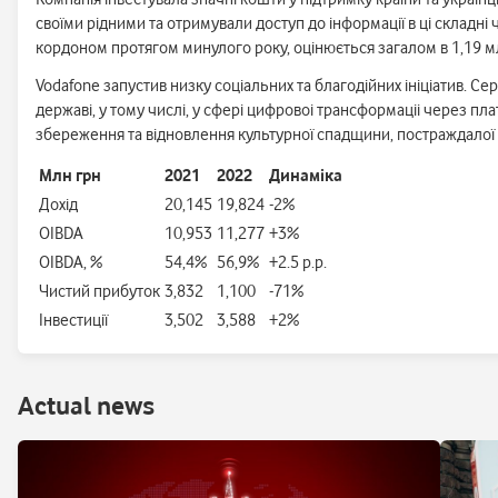
своїми рідними та отримували доступ до інформації в ці складні
кордоном протягом минулого року, оцінюється загалом в 1,19 м
Vodafone запустив низку соціальних та благодійних ініціатив. 
державі, у тому числі, у сфері цифровоі трансформаціі через пл
збереження та відновлення культурної спадщини, постраждалої ві
Млн грн
2021
2022
Динаміка
Дохід
20,145
19,824
-2%
OIBDA
10,953
11,277
+3%
OIBDA, %
54,4%
56,9%
+2.5 p.p.
Чистий прибуток
3,832
1,100
-71%
Інвестиції
3,502
3,588
+2%
Аctual news