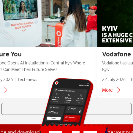
ure You
Vodafone 
one Opens AI Installation in Central Kyiv Where
Vodafone has lau
ors Can Meet Their Future Selves
Kyiv
ly 2026
Tech-news
22 July 2026
T
More
All news
ode and download the
My Vodafone app
. Manage your n