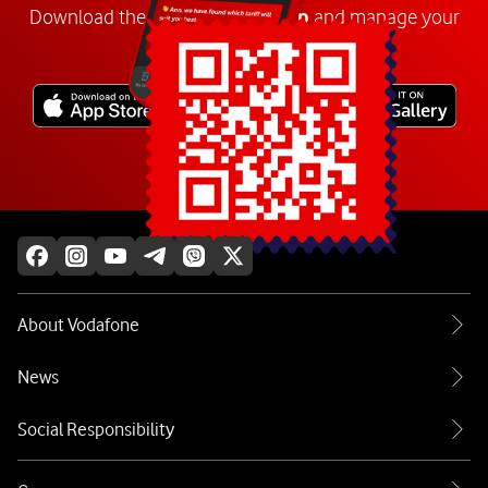
Download the
My
Vodafone
app
and manage your
number anywhere.
Explore more
About Vodafone
News
Social Responsibility