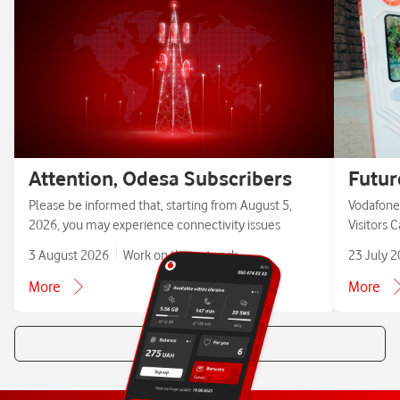
Attention, Odesa Subscribers
Futur
Please be informed that, starting from August 5,
Vodafone 
2026, you may experience connectivity issues
Visitors 
3 August 2026
Work on the network
23 July 
More
More
All news