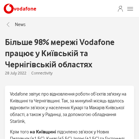
vodafone
News
Більше 98% мережі Vodafone
працює у Київській та
Чернігівській областях
28 July 2022
Connectivity
Vodafone звітує про відновлення роботи об’єктів зв'язку на
Київщині та Чернігівщині. Так, за минулий місяць вдалось
відновити зв’язок у населених Кухарі та Макарів Київської
області, а також у Радинці, за допомогою обладнання
Starlink,
Крім того
на Київщині
підсилено зв’язок у Нових
Петрівцях (+1 БС), Києві (+5 БС), Ірпіні (+1 БС) та Гостомелі