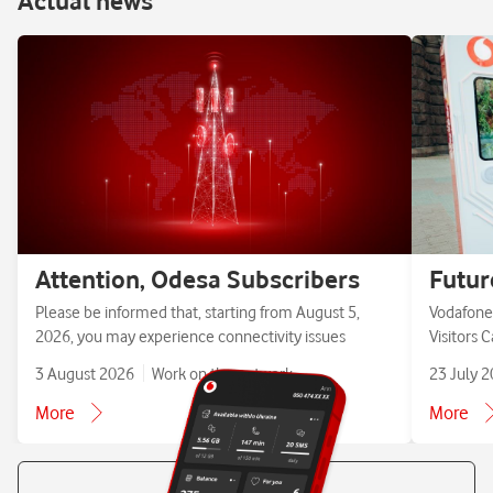
Аctual news
Attention, Odesa Subscribers
Futur
Please be informed that, starting from August 5,
Vodafone 
2026, you may experience connectivity issues
Visitors 
3 August 2026
Work on the network
23 July 
More
More
All news