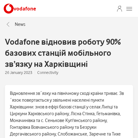
vodafone
News
Vodafone відновив роботу 90%
базових станцій мобільного
зв’язку на Харківщині
26 January 2023
Connectivity
Відновлення зв´язку на північному сході країни триває. Зв
´язок повертається у звільнені населені пункти
Харківщини: знов в ефірі базові станції у селах Липці та
Циркуни Харківського району, Лісна Стінка, Гетьманівка,
Моначинівка та с. Сенькове Куп'янського району,
Гонтарівка Вовчанського району та Безруки
Дергачівського району, Слобожанське, Заречне та Тихе