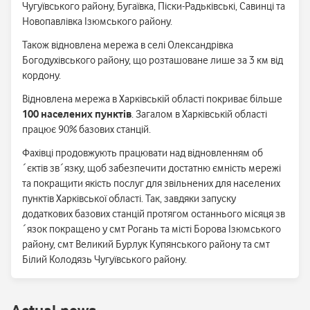
Чугуївського району, Бугаївка, Піски-Радьківські, Савинці та
Новопавлівка Ізюмського району.
Також відновлена мережа в селі Олександрівка
Богодухівського району, що розташоване лише за 3 км від
кордону.
Відновлена мережа в Харківській області покриває більше
100 населених пунктів
. Загалом в Харківській області
працює 90% базових станцій.
Фахівці продовжують працювати над відновленням об
´єктів зв´язку, щоб забезпечити достатню ємність мережі
та покращити якість послуг для звільнених для населених
пунктів Харківської області. Так, завдяки запуску
додаткових базових станцій протягом останнього місяця зв
´язок покращено у смт Рогань та місті Борова Ізюмського
району, смт Великий Бурлук Купянського району та смт
Білий Колодязь Чугуївського району.