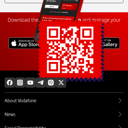
Download the
My
Vodafone
app
and manage your
number anywhere.
Explore more
About Vodafone
News