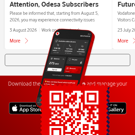
Attention, Odesa Subscribers
Futur
Please be informed that, starting from August 5,
Vodafone 
2026, you may experience connectivity issues
Visitors 
3 August 2026
Work on the network
23 July 
More
More
All news
Download the
My
Vodafone
app
and manage your
number anywhere.
Explore more