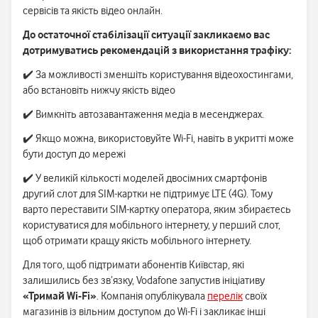
сервісів та якість відео онлайн.
До остаточної стабілізації ситуації закликаємо вас
дотримуватись рекомендацій з використання трафіку:
✔️ За можливості зменшіть користування відеохостингами,
або встановіть нижчу якість відео
✔️ Вимкніть автозавантаження медіа в месенджерах.
✔️ Якщо можна, використовуйте Wi-Fi, навіть в укритті може
бути доступ до мережі
✔️ У великій кількості моделей двосімних смартфонів
другий слот для SIM-картки не підтримує LTE (4G). Тому
варто переставити SIM-картку оператора, яким збираєтесь
користуватися для мобільного інтернету, у перший слот,
щоб отримати кращу якість мобільного інтернету.
Для того, щоб підтримати абонентів Київстар, які
залишились без зв’язку, Vodafone запустив ініціативу
«Тримай Wi-Fi»
. Компанія опублікувала
перелік
своїх
магазинів із вільним доступом до Wi-Fi і закликає інші