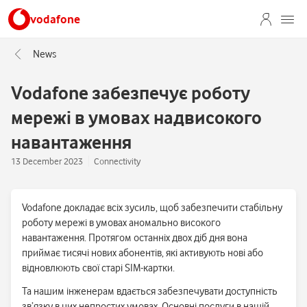
vodafone
News
Vodafone забезпечує роботу
мережі в умовах надвисокого
навантаження
13 December 2023
Connectivity
Vodafone докладає всіх зусиль, щоб забезпечити стабільну
роботу мережі в умовах аномально високого
навантаження. Протягом останніх двох діб дня вона
приймає тисячі нових абонентів, які активують нові або
відновлюють свої старі SIM-картки.
Та нашим інженерам вдається забезпечувати доступність
зв’язку в цих непростих умовах. Основні послуги в нашій