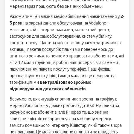
мережі зараз працюють без значних обмежень.
Разом з тим, ми відзначаємо збільшення навантаження у
2-
3 рази
на окремі канали обслуговування Vodafone –
магазини, сайт, інтернет-магазин, контактний центр,
застосунок для самообслуговування, систему білінгу,
контент-послуг. Частина клієнтів зіткнулася з затримкою в
активації пакетів послуг. Як тільки ми повернемось до
штатного режиму, то почнемо працювати з абонентами, які
з 12.12 мали труднощі в роботі наших сервісів, а саме – з
підключенням пакетів послуг у тарифах. Наші фахівці
проаналізують ситуацію, і якщо мала місце некоректна
тарифікація, ми
централізовано зробимо
відшкодування для таких абонентів
.
Безумовно, ця ситуація спричинила зростання трафіку в
мережі Vodafone – у деяких регіонах до 30%. Не тільки за
рахунок нових абонентів, але й через те, що значна
кількість клієнтів використовувала мобільну мережу
замість домашнього інтернету Київстар, який також вчора
не працював. Це могло локально впливати на швидкість