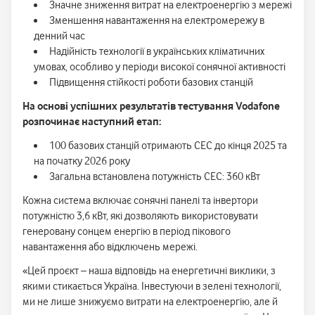
Значне зниження витрат на електроенергію з мережі
Зменшення навантаження на електромережу в
денний час
Надійність технології в українських кліматичних
умовах, особливо у періоди високої сонячної активності
Підвищення стійкості роботи базових станцій
На основі успішних результатів тестування Vodafone
розпочинає наступний етап:
100 базових станцій отримають СЕС до кінця 2025 та
на початку 2026 року
Загальна встановлена потужність СЕС: 360 кВт
Кожна система включає сонячні панелі та інвертори
потужністю 3,6 кВт, які дозволяють використовувати
генеровану сонцем енергію в період пікового
навантаження або відключень мережі.
«Цей проєкт – наша відповідь на енергетичні виклики, з
якими стикається Україна. Інвестуючи в зелені технології,
ми не лише знижуємо витрати на електроенергію, але й