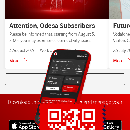
Attention, Odesa Subscribers
Futur
Please be informed that, starting from August 5,
Vodafone 
2026, you may experience connectivity issues
Visitors 
3 August 2026
Work on the network
23 July 
More
More
All news
Download the
My
Vodafone
app
and manage your
number anywhere.