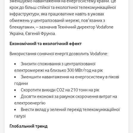
зменшуємо навантаження на енергосистему країни. Це
крок до більш стійкої та екологічної телекомунікаційної
інфраструктури, яка працюватиме навіть в умовах
обмежень у централізованій мережі, повʼязаних з
блекаутами», – зазначив Технічний директор Vodafone
Україна, Євгеній Фрунза.
Економічний та екологічний ефект
Використання сонячної енергії дозволить Vodafone:
Знизити споживання з централізованої
електромережі на близько 300 МВт/год на рік
Зменшити навантаження на енергосистему в пікові
години
Скоротити викиди СО2 на 210 тонн на рік
Досягти економії за рахунок скорочення витрат на
електроенергію
Внести вклад у зелений перехід телекомунікаційної
галузі
Глобальний тренд