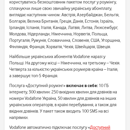
користуватись безкоштовним пакетом послуг у роумінгу,
сплачуючи лише свою звичайну українську абонплату,
виглядає наступним чином: Австрія, Азербайджан, Бельгія,
Болгарія, Велика Британія, Греція, Данія, Естонія, Ізраїль,
Ірландія, Іспанія, Італія, Канада, Латвія, Литва, Люксембург,
Молдова, Нідерланди, Німеччина, Норвегія, Польща,
Португалія, Румунія, Словаччина, Словенія, США, Угорщина,
Фінляндія, Франція, Хорватія, Чехія, Швейцарія, Швеція.
Найбільше українських абонентів Vodafone наразі у
Польщі. На другому місці – Німеччина, на третьому – Чехія.
Четверта за кількістю українських роумерів країна – Італія,
а завершує топ-5 Франція.
Послуга «Доступний роумінг»
включає в себе:
10 ГБ
інтернету, 300 хвилин: 250 вихідних хвилин для дзвінків на
номери Vodafone Україна, 50 хвилин для дзвінків на інших
українських операторів, в країні перебування, а також для
вхідних дзвінків. У пакет також входить 100 SMS на всі
напрямки.
Vodafone автоматично підключає послугу «
Доступний