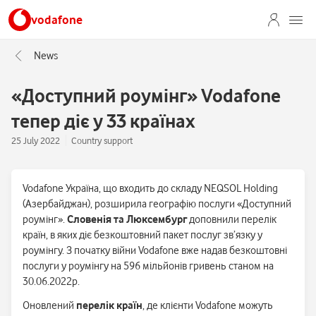
vodafone
News
«Доступний роумінг» Vodafone
тепер діє у 33 країнах
25 July 2022
Country support
Vodafone Україна, що входить до складу NEQSOL Holding
(Азербайджан), розширила географію послуги «Доступний
роумінг».
Словенія та Люксембург
доповнили перелік
країн, в яких діє безкоштовний пакет послуг зв’язку у
роумінгу. З початку війни Vodafone вже надав безкоштовні
послуги у роумінгу на 596 мільйонів гривень станом на
30.06.2022р.
Оновлений
перелік країн
, де клієнти Vodafone можуть