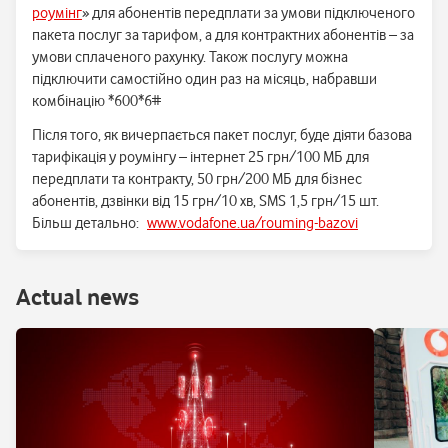
роумінг
» для абонентів передплати за умови підключеного
пакета послуг за тарифом, а для контрактних абонентів – за
умови сплаченого рахунку. Також послугу можна
підключити самостійно один раз на місяць, набравши
комбінацію *600*6#
Після того, як вичерпається пакет послуг, буде діяти базова
тарифікація у роумінгу – інтернет 25 грн/100 МБ для
передплати та контракту, 50 грн/200 МБ для бізнес
абонентів, дзвінки від 15 грн/10 хв, SMS 1,5 грн/15 шт.
Більш детально:
www.vodafone.ua/rouming-bazovi
Аctual news