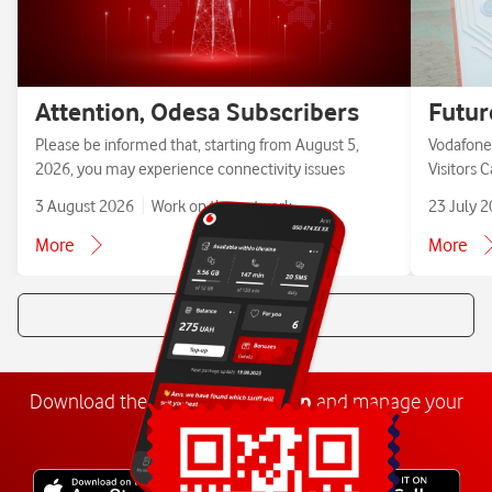
Attention, Odesa Subscribers
Futur
Please be informed that, starting from August 5,
Vodafone 
2026, you may experience connectivity issues
Visitors 
3 August 2026
Work on the network
23 July 
More
More
All news
Download the
My
Vodafone
app
and manage your
number anywhere.