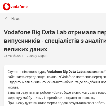
vodafone
News
Vodafone Big Data Lab отримала п
випускників - спеціалістів з аналіт
великих даних
25 March 2021
Country support
Cтуденти пілотного курсу
Vodafone Big Data Lab
захистили свої
сайентиста середовище - компанія Vodafone поставила перед вип
Студенти мали визначити схильність абонента до придбання но
місяців.
Завдяки результатам роботи - бізнес буде знати, кому саме на
мережу у майбутньому і передбачити стратегію розвитку.
При цьому дуже важлива форма подачі результатів своєї роботи - 