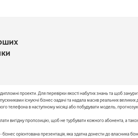
ерших
ики
 дипломні проекти. Для перевірки якості набутих знань та щоб занур
ускниками існуючі бізнес-задачі та надала масив реальних великих 
вого телефона в наступному місяці або побудувати модель, прогноз
діслати вигідну пропозицію, щоб не турбувати кожного абонента, а т
бізнес орієнтована презентація, яка здатна донести до власника бізне