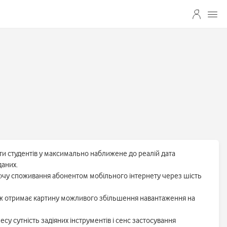
ити студентів у максимально наближене до реалій дата
даних.
уючу споживання абонентом мобільного інтернету через шість
акож отримає картину можливого збільшення навантаження на
су сутність задіяних інструментів і сенс застосування