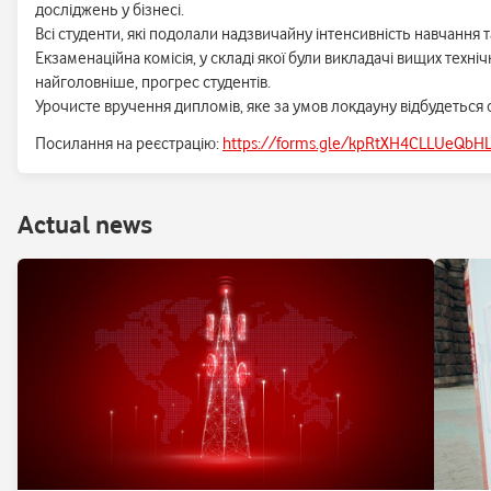
досліджень у бізнесі.
Всі студенти, які подолали надзвичайну інтенсивність навчання 
Екзаменаційна комісія, у складі якої були викладачі вищих технічн
найголовніше, прогрес студентів.
Урочисте вручення дипломів, яке за умов локдауну відбудеться 
Посилання на реєстрацію:
https://forms.gle/kpRtXH4CLLUeQbH
Аctual news