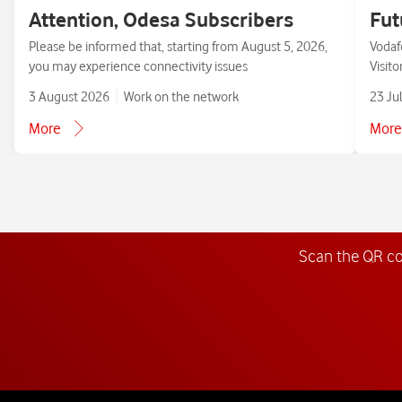
Attention, Odesa Subscribers
Fut
Please be informed that, starting from August 5, 2026,
Vodaf
you may experience connectivity issues
Visit
3 August 2026
Work on the network
23 Ju
More
More
Scan the QR c