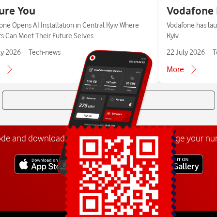
ure You
Vodafone 
one Opens AI Installation in Central Kyiv Where
Vodafone has lau
ors Can Meet Their Future Selves
Kyiv
ly 2026
Tech-news
22 July 2026
T
More
All news
ode and download the
My Vodafone app
. Manage your n
Explore more