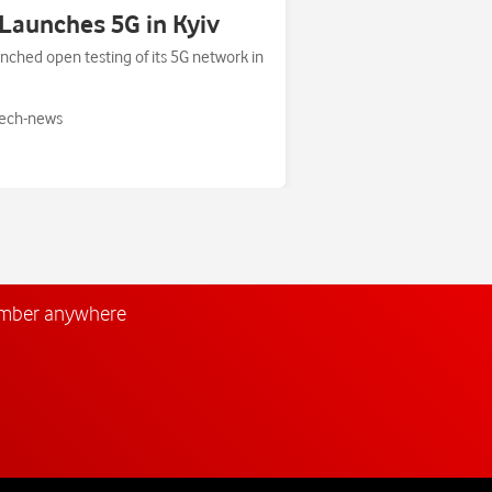
Launches 5G in Kyiv
nched open testing of its 5G network in
ech-news
umber anywhere