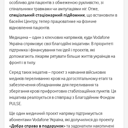
особливо для пацієнтів з обмеженою рухливістю, зі
спінальними травмами чи ампутаціями ніг. Отже,
спеціальний стаціонарний підйомник
, що встановили в
басейні Центру, тепер працюватиме на фізичне
відновлення пацієнтів.
Медицина – один з ключових напрямків, куди Vodafone
Україна спрямовує свої благодійні ініціативи. В пріоритеті
підтримка і фінансування тих ідей і проєктів, які
допомагають лікарям рятувати більше життів українців на
фронті і в тилу.
Серед таких ініціатив – проект з навчання військових
медиків переливанню крові на догоспітальному етапі та
забезпечення обладнанням для переливання та
зберігання крові прифронтових стабілізаційних пунктів. Ця
ініціатива реалізується в співпраці з Благодійним Фондом
PULSE.
Ще один медичний проєкт напряму підтримується
абонентами Vodafone Україна, які долучилися до проекту
«
Добра справа в подарунок
» та задонатили накопичені