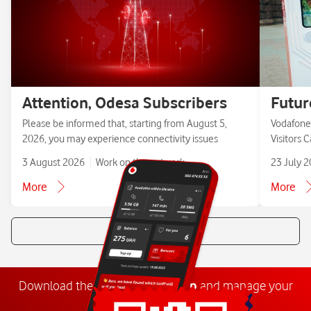
Attention, Odesa Subscribers
Futur
Please be informed that, starting from August 5,
Vodafone 
2026, you may experience connectivity issues
Visitors 
3 August 2026
Work on the network
23 July 
More
More
All news
Download the
My
Vodafone
app
and manage your
number anywhere.