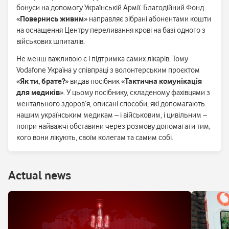
бонуси на допомогу Українській Армії. Благодійний Фонд
«
Повернись живим
» направляє зібрані абонентами кошти
на оснащення Центру переливання крові на базі одного з
військових шпиталів.
Не менш важливою є і підтримка самих лікарів. Тому
Vodafone Україна у співпраці з волонтерським проєктом
«
Як ти, брате?
» видав посібник «
Тактична комунікація
для медиків
». У цьому посібнику, складеному фахівцями з
ментального здоров’я, описані способи, які допомагають
нашим українським медикам – і військовим, і цивільним –
попри найважчі обставини через розмову допомагати тим,
кого вони лікують, своїм колегам та самим собі.
Аctual news