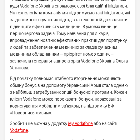
куди Vodafone Україна спрямовує свої благодійні ініціативи.
Як технологічна компанія ми підтримуємо такі ініціативи, які
за допомогою сучасних підходів та технологій дозволяють
підвищити ефективність медицини. В умовах війни це
першочергова задача. Тому навчання для лікарів,
впровадження новітніх ефективних практик для порятунку
людей та забезпечення медичних закладів сучасним
медичним обладнанням – пріорітет номер один», –
зазначила генеральна директорка Vodafone Україна Ольга
Устинова.
Від початку повномасштабного вторгнення можливість
обміну бонусів на допомогу Українській Армії стала однією
з найбільш затребуваних опцій бонусної програми. Кожен
клієнт Vodafone може переказати бонуси, нараховані за
користування мобільним зв’язком, на підтримку БФ
«Повернись живим».
Зробити це можна у додатку
My Vodafone
або на сайті
Vodafone
.