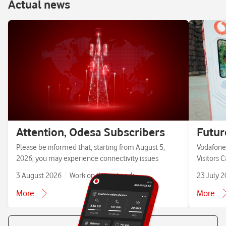
Аctual news
Attention, Odesa Subscribers
Futur
Please be informed that, starting from August 5,
Vodafone 
2026, you may experience connectivity issues
Visitors 
3 August 2026
Work on the network
23 July 
More
More
All news