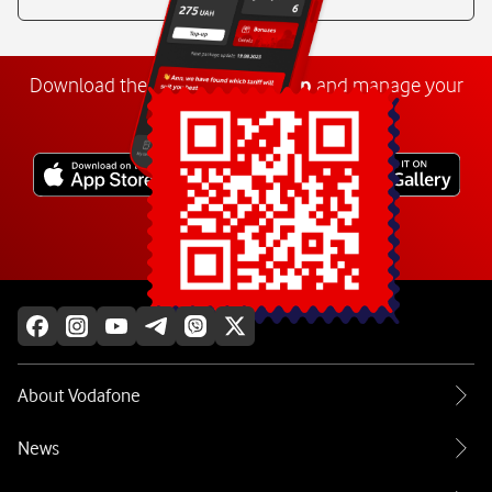
Download the
My
Vodafone
app
and manage your
number anywhere.
Explore more
About Vodafone
News