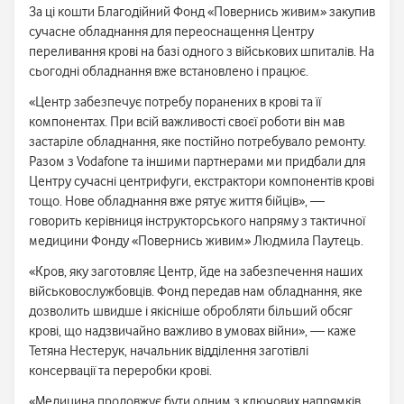
За ці кошти Благодійний Фонд «Повернись живим» закупив
сучасне обладнання для переоснащення Центру
переливання крові на базі одного з військових шпиталів. На
сьогодні обладнання вже встановлено і працює.
«Центр забезпечує потребу поранених в крові та її
компонентах. При всій важливості своєї роботи він мав
застаріле обладнання, яке постійно потребувало ремонту.
Разом з Vodafone та іншими партнерами ми придбали для
Центру сучасні центрифуги, екстрактори компонентів крові
тощо. Нове обладнання вже рятує життя бійців», —
говорить керівниця інструкторського напряму з тактичної
медицини Фонду «Повернись живим» Людмила Паутець.
«Кров, яку заготовляє Центр, йде на забезпечення наших
військовослужбовців. Фонд передав нам обладнання, яке
дозволить швидше і якісніше обробляти більший обсяг
крові, що надзвичайно важливо в умовах війни», — каже
Тетяна Нестерук, начальник відділення заготівлі
консервації та переробки крові.
«Медицина продовжує бути одним з ключових напрямків,