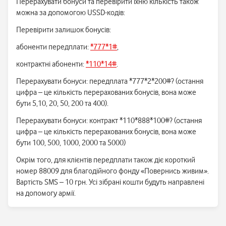
Перерахувати бонуси та перевірити їхню кількість також
можна за допомогою USSD-кодів:
Перевірити залишок бонусів:
абоненти передплати:
*777*1#
,
контрактні абоненти:
*110*14#
.
Перерахувати бонуси: передплата *777*2*200#? (остання
цифра – це кількість перерахованих бонусів, вона може
бути 5,10, 20, 50, 200 та 400).
Перерахувати бонуси: контракт *110*888*100#? (остання
цифра – це кількість перерахованих бонусів, вона може
бути 100, 500, 1000, 2000 та 5000)
Окрім того, для клієнтів передплати також діє короткий
номер 88009 для благодійного фонду «Повернись живим».
Вартість SMS – 10 грн. Усі зібрані кошти будуть направлені
на допомогу армії.