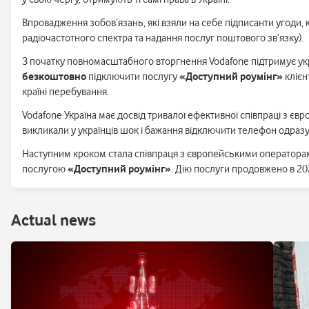
Впровадження зобов’язань, які взяли на себе підписанти угоди
радіочастотного спектра та надання послуг поштового зв’язку).
З початку повномасштабного вторгнення Vodafone підтримує украї
безкоштовно
підключити послугу
«Доступний роумінг»
клієн
країні перебування.
Vodafone Україна має досвід тривалої ефективної співпраці з євр
викликали у українців шок і бажання відключити телефон одразу
Наступним кроком стала співпраця з європейськими операторами
послугою
«Доступний роумінг»
. Дію послуги продовжено в 20
Аctual news