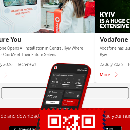
ure You
Vodafone 
one Opens AI Installation in Central Kyiv Where
Vodafone has lau
ors Can Meet Their Future Selves
Kyiv
ly 2026
Tech-news
22 July 2026
T
More
All news
ode and download the
My Vodafone app
. Manage your n