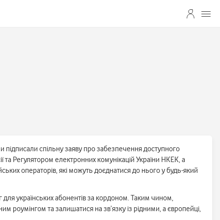
ропи підписали спільну заяву про забезпечення доступного
сії та Регулятором електронних комунікацій України НКЕК, а
ських операторів, які можуть доєднатися до нього у будь-який
 для українських абонентів за кордоном. Таким чином,
им роумінгом та залишатися на зв’язку із рідними, а європейці,