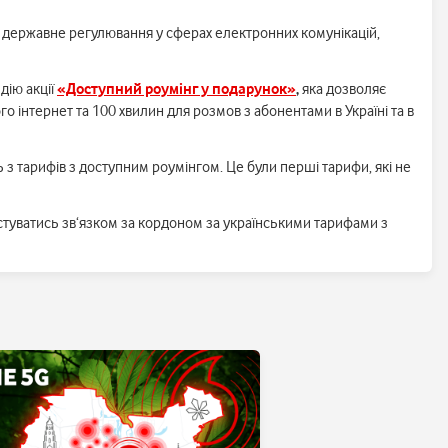
є державне регулювання у сферах електронних комунікацій,
дію акції
«Доступний роумінг у подарунок»
,
яка дозволяє
о інтернет та 100 хвилин для розмов з абонентами в Україні та в
ь з тарифів з доступним роумінгом. Це були перші тарифи, які не
стуватись зв‘язком за кордоном за українськими тарифами з