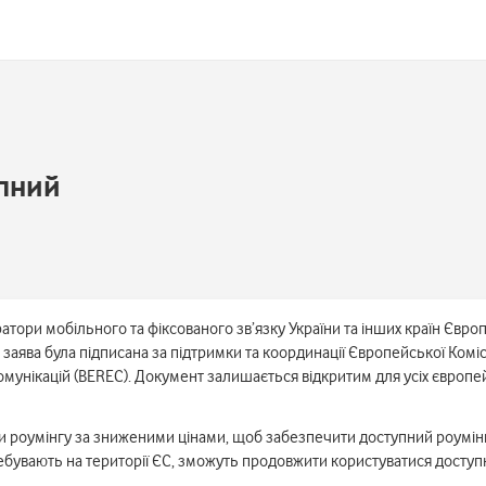
упний
ератори мобільного та фіксованого зв’язку України та інших країн Єв
а заява була підписана за підтримки та координації Європейської Комі
омунікацій (BEREC). Документ залишається відкритим для усіх європей
 роумінгу за зниженими цінами, щоб забезпечити доступний роумінг
ребувають на території ЄС, зможуть продовжити користуватися доступн