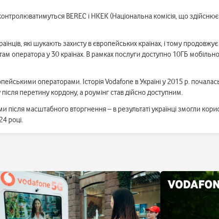
, контролюватимуться BEREC і НКЕК (Національна комісія, що здійсню
нців, які шукають захисту в європейських країнах, і тому продовжує 
там оператора у 30 країнах. В рамках послуги доступно 10ГБ мобільног
опейськими операторами. Історія Vodafone в Україні у 2015 р. почалас
 після перетину кордону, а роумінг став дійсно доступним.
 після масштабного вторгнення – в результаті українці змогли кори
24 році.