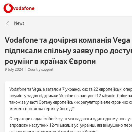
vodafone
News
Vodafone та дочірня компанія Vega
підписали cпільну заяву про дост
роумінг в країнах Європи
9 July 2024
Country support
Vodafone та Vega, а загалом 7 українських та 22 європейські оп
роумінгу задля підтримки України на наступні 12 місяців. Спільн
також за участі Органу європейських регуляторів електронних к
момент протягом терміну його дії.
Оператори надалі зобов’язуються надавати один одному послуги
впродовж наступних 12-ти місяців усі українці, які вимушено пе
у свою чергу, отримують ті самі права в Україні.