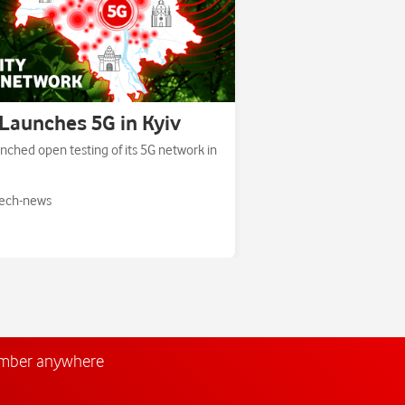
Launches 5G in Kyiv
nched open testing of its 5G network in
ech-news
umber anywhere