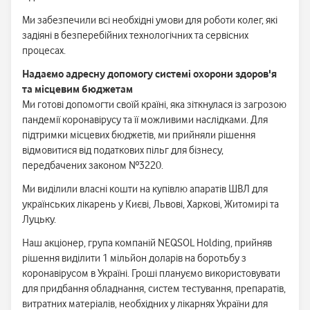
Ми забезпечили всі необхідні умови для роботи колег, які
задіяні в безперебійних технологічних та сервісних
процесах.
Надаємо адресну допомогу системі охорони здоров'я
та місцевим бюджетам
Ми готові допомогти своїй країні, яка зіткнулася із загрозою
пандемії коронавірусу та її можливими наслідками. Для
підтримки місцевих бюджетів, ми прийняли рішення
відмовитися від податкових пільг для бізнесу,
передбачених законом №3220.
Ми виділили власні кошти на купівлю апаратів ШВЛ для
українських лікарень у Києві, Львові, Харкові, Житомирі та
Луцьку.
Наш акціонер, група компаній NEQSOL Holding, прийняв
рішення виділити 1 мільйон доларів на боротьбу з
коронавірусом в Україні. Гроші плануємо використовувати
для придбання обладнання, систем тестування, препаратів,
витратних матеріалів, необхідних у лікарнях України для