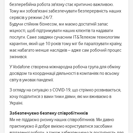
безперебійна робота зв'язку стає критично важливою.
Тому ми зобов'язані забезпечувати безперервність наших
сервісів у режимі 24/7.
Будучи стійким бізнесом, ми маємо достатній запас
міцності, щоб підтримувати наших клієнтів та надавати
послуги. Саме завдяки сучасним IТ&Телеком технологіям
карантин, який ще 10 років тому міг би паралізувати країну,
має набагато менше наслідків – адже сам робочий процес
змінився.
У Vodafone створена міжнародна робоча група для обміну
досвідом та координації діяльності в компаніях по всьому
світу в умовах пандемії.
З огляду на ситуацію з COVID-19, що стрімко розвивається,
хочу поділитися з вами тими діями, які ми вживаємо в
Україні.
Забезпечуємо безпеку співробітників
Ми не піддаємо ризику наших співробітників. Ми давно
практикуємо й добре вміємо користуватися засобами
віддаленої роботи, а також забезпечуємо їх доступність для