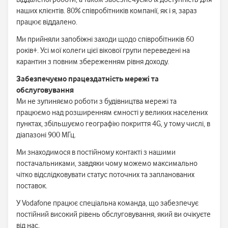
наших клієнтів. 80% співробітників компанії, як і я, зараз
працює віддалено.
Ми прийняли запобіжні заходи щодо співробітників 60
років+. Усі мої колеги цієї вікової групи переведені на
карантин з повним збереженням рівня доходу.
Забезпечуємо працездатність мережі та
обслуговування
Ми не зупиняємо роботи з будівництва мережі та
працюємо над розширенням ємності у великих населених
пунктах, збільшуємо географію покриття 4G, у тому числі, в
діапазоні 900 МГц.
Ми знаходимося в постійному контакті з нашими
постачальниками, завдяки чому можемо максимально
чітко відслідковувати статус поточних та запланованих
поставок.
У Vodafone працює спеціальна команда, що забезпечує
постійний високий рівень обслуговування, який ви очікуєте
від нас.