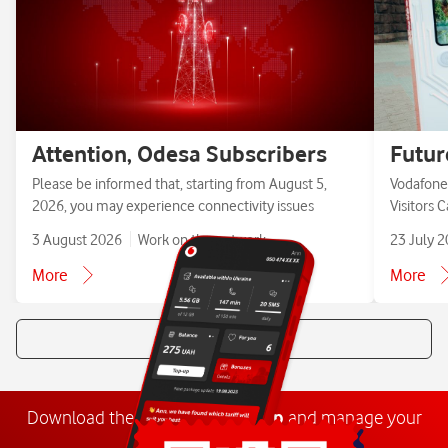
Attention, Odesa Subscribers
Futur
Please be informed that, starting from August 5,
Vodafone 
2026, you may experience connectivity issues
Visitors 
3 August 2026
Work on the network
23 July 
More
More
All news
Download the
My
Vodafone
app
and manage your
number anywhere.