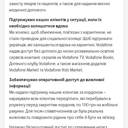
захисту лікарів та пацієнтів, а також для надання якісної
медичної допомоги.
Підтримуємо наших клієнтів у ситуації, коли їх
необхідно залишатися вдома
Ми хочемо, щоб обмеження, пов'язані з карантином, не
стали приводом для соціальної ізоляції. Щоб підтримати
українців, які залишаються вдома на карантині, Vodafone
надав доступ без доплати до низки розважально-освітніх
сервісів компанії: серіалів на Vodafone TV, Vodafone Books,
Дитячого клубу Vodafone, а також магазинів додатків
Vodafone Market та Vodafone Kids Market.
Забезпечуємо оперативний доступ до важливої
інформації
Ми надали підтримку нашим клієнтам за кордоном –
нарахували всім клієнтам передплати, які перебували в
роумінгу перед закриттям кордонів, по 100 грн на мобільні
рахунки. Для тисяч співвітчизників це була реальна
можливість повідомити рідним про себе й бути на зв'язку.
Надаємо безкоштовний доступ до спілкування через