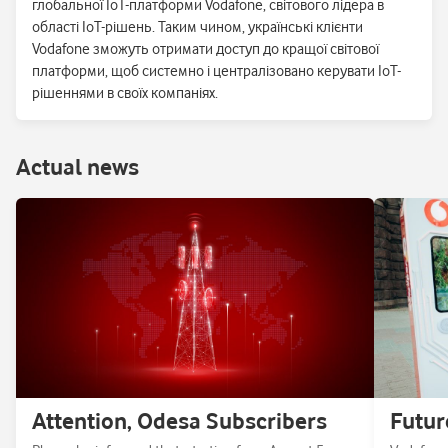
глобальної IoT-платформи Vodafone, світового лідера в
області IoT-рішень. Таким чином, українські клієнти
Vodafone зможуть отримати доступ до кращої світової
платформи, щоб системно і централізовано керувати IoT-
рішеннями в своїх компаніях.
Аctual news
Attention, Odesa Subscribers
Futur