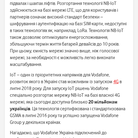
підвалах і шахтах ліфтів. Розгортання технології NB-IоT
здійснюється на базі мережі LTE, що для користувачів і
партнерів означає високий стандарт безпеки –
шифрування і аутентифікацію на базі SIM-карти, недоступні
в таких технологіях як, наприклад, LoRa. Технологія NB-IоT
також дозволяє оптимізувати енергоспоживання,
збільшуючи термін життя батарей девайсів до 10 років.
При цьому, ємність мережі значно вище, ніж голосової
мережі, за необхідності є можливість легко виконати
масштабування.
IoT – один із пріоритетних напрямків для Vodafone,
розвиток якого в Україні став можливим із запуском
4G
в
липні 2018 року. Для запуску IoT рішень Vodafone
спеціально розгортає мережу NB-IoT на базі власної 4G
мережі, яка сьогодні доступна близько
20 мільйонам
українців
. Ця технологія сертифікована і стандартизована
GSMA в липні 2016 року та успішно запущена Vodafone
Group у декількох країнах.
Нагадаємо, що Vodafone Україна підключений до