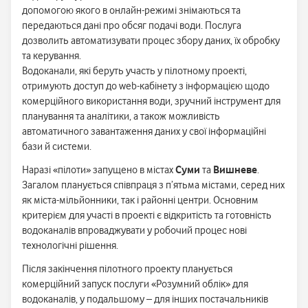
допомогою якого в онлайн-режимі знімаються та
передаються дані про обсяг подачі води. Послуга
дозволить автоматизувати процес збору даних, їх обробку
та керування.
Водоканали, які беруть участь у пілотному проекті,
отримують доступ до web-кабінету з інформацією щодо
комерційного використання води, зручний інструмент для
планування та аналітики, а також можливість
автоматичного завантаження даних у свої інформаційні
бази й системи.
Наразі «пілоти» запущено в містах
Суми
та
Вишневе
.
Загалом планується співпраця з п’ятьма містами, серед них
як міста-мільйонники, так і районні центри. Основним
критерієм для участі в проекті є відкритість та готовність
водоканалів впроваджувати у робочий процес нові
технологічні рішення.
Після закінчення пілотного проекту планується
комерційний запуск послуги «Розумний облік» для
водоканалів, у подальшому – для інших постачальників