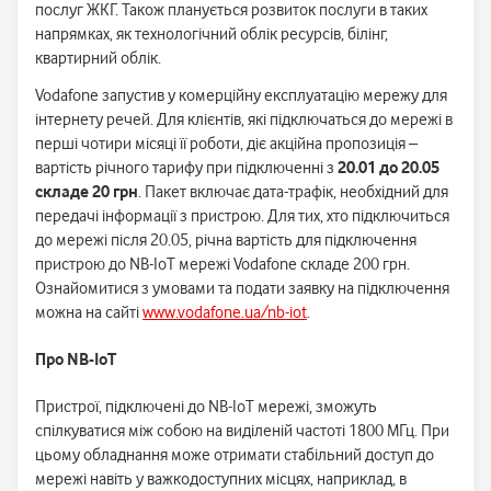
послуг ЖКГ. Також планується розвиток послуги в таких
напрямках, як технологічний облік ресурсів, білінг,
квартирний облік.
Vodafone запустив у комерційну експлуатацію мережу для
інтернету речей. Для клієнтів, які підключаться до мережі в
перші чотири місяці її роботи, діє акційна пропозиція –
вартість річного тарифу при підключенні з
20.01 до 20.05
складе 20 грн
. Пакет включає дата-трафік, необхідний для
передачі інформації з пристрою. Для тих, хто підключиться
до мережі після 20.05, річна вартість для підключення
пристрою до NB-IoT мережі Vodafone складе 200 грн.
Ознайомитися з умовами та подати заявку на підключення
можна на сайті
www.vodafone.ua/nb-iot
.
Про NB-IoT
Пристрої, підключені до NB-IoT мережі, зможуть
спілкуватися між собою на виділеній частоті 1800 МГц. При
цьому обладнання може отримати стабільний доступ до
мережі навіть у важкодоступних місцях, наприклад, в