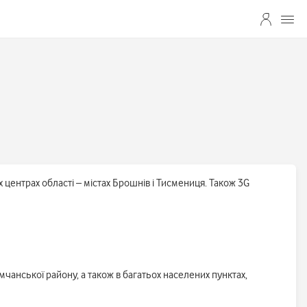
х центрах області – містах Брошнів і Тисмениця. Також 3G
чанської району, а також в багатьох населених пунктах,