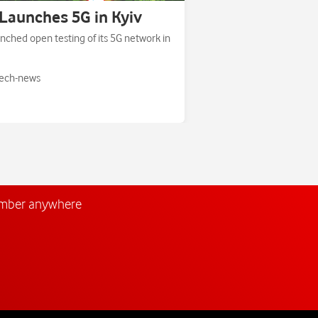
Launches 5G in Kyiv
nched open testing of its 5G network in
ech-news
umber anywhere