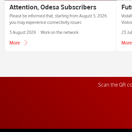
Attention, Odesa Subscribers
Fut
Please be informed that, starting from August 5, 2026,
Vodaf
you may experience connectivity issues
Visit
3 August 2026
Work on the network
23 Ju
More
More
Scan the QR c