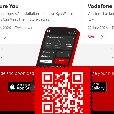
ure You
Vodafone 
one Opens AI Installation in Central Kyiv Where
Vodafone has lau
ors Can Meet Their Future Selves
Kyiv
ly 2026
Tech-news
22 July 2026
T
More
All news
ode and download the
My Vodafone app
. Manage your n
Explore more