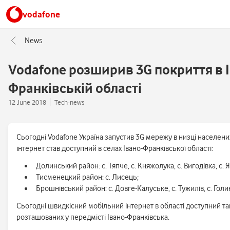
vodafone
News
Vodafone розширив 3G покриття в 
Франківській області
12 June 2018
Tech-news
Сьогодні Vodafone Україна запустив 3G мережу в низці населених 
інтернет став доступний в селах Івано-Франківської області:
Долинський район: с. Тяпче, с. Княжолука, с. Вигодівка, с. Я
Тисменецкий район: с. Лисець;
Брошнівський район: с. Довге-Калуське, с. Тужилів, с. Голин
Сьогодні швидкісний мобільний інтернет в області доступний та
розташованих у передмісті Івано-Франківська.