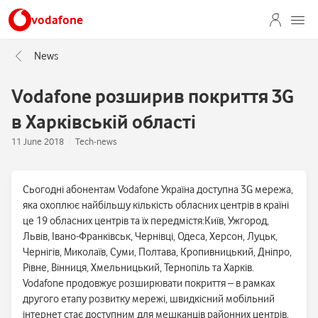
vodafone
News
Vodafone розширив покриття 3G
в Харківській області
11 June 2018
Tech-news
Сьогодні абонентам Vodafone Україна доступна 3G мережа,
яка охоплює найбільшу кількість обласних центрів в країні
це 19 обласних центрів та їх передмістя:Київ, Ужгород,
Львів, Івано-Франківськ, Чернівці, Одеса, Херсон, Луцьк,
Чернігів, Миколаїв, Суми, Полтава, Кропивницький, Дніпро,
Рівне, Вінниця, Хмельницький, Тернопіль та Харків.
Vodafone продовжує розширювати покриття – в рамках
другого етапу розвитку мережі, швидкісний мобільний
інтернет стає доступним для мешканців районних центрів,