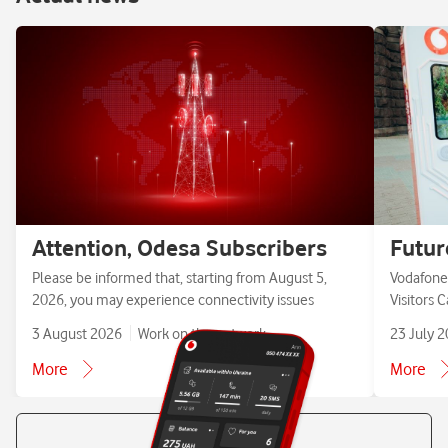
Attention, Odesa Subscribers
Futur
Please be informed that, starting from August 5,
Vodafone 
2026, you may experience connectivity issues
Visitors 
3 August 2026
Work on the network
23 July 
More
More
All news