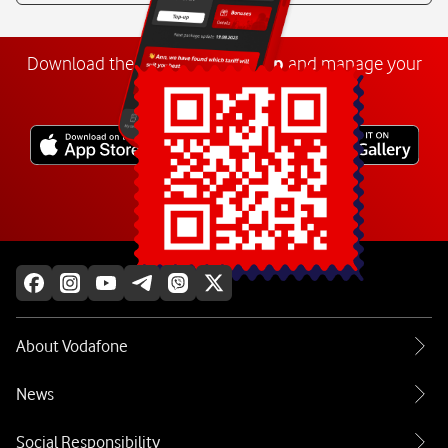
Download the
My
Vodafone
app
and manage your
number anywhere.
Explore more
About Vodafone
News
Social Responsibility