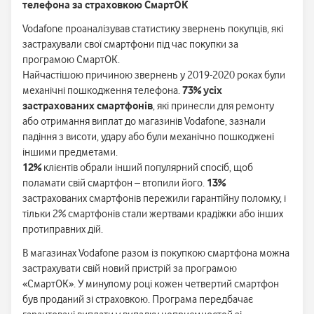
телефона за страховкою СмартОК
Vodafone проаналізував статистику звернень покупців, які
застрахували свої смартфони під час покупки за
програмою СмартОК.
Найчастішою причиною звернень у 2019-2020 роках були
механічні пошкодження телефона.
73% усіх
застрахованих смартфонів
, які принесли для ремонту
або отримання виплат до магазинів Vodafone, зазнали
падіння з висоти, удару або були механічно пошкоджені
іншими предметами.
12%
клієнтів обрали інший популярний спосіб, щоб
поламати свій смартфон – втопили його.
13%
застрахованих смартфонів пережили гарантійну поломку, і
тільки 2% смартфонів стали жертвами крадіжки або інших
протиправних дій.
В магазинах Vodafone разом із покупкою смартфона можна
застрахувати свій новий пристрій за програмою
«СмартОК». У минулому році кожен четвертий смартфон
був проданий зі страховкою. Програма передбачає