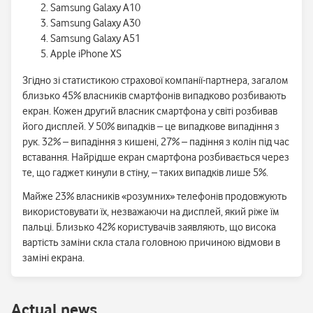
Samsung Galaxy A10
Samsung Galaxy A30
Samsung Galaxy A51
Apple iPhone XS
Згідно зі статистикою страхової компанії-партнера, загалом
близько 45% власників смартфонів випадково розбивають
екран. Кожен другий власник смартфона у світі розбивав
його дисплей. У 50% випадків – це випадкове випадіння з
рук. 32% – випадіння з кишені, 27% – падіння з колін під час
вставання. Найрідше екран смартфона розбивається через
те, що гаджет кинули в стіну, – таких випадків лише 5%.
Майже 23% власників «розумних» телефонів продовжують
використовувати їх, незважаючи на дисплей, який ріже їм
пальці. Близько 42% користувачів заявляють, що висока
вартість заміни скла стала головною причиною відмови в
заміні екрана.
Аctual news