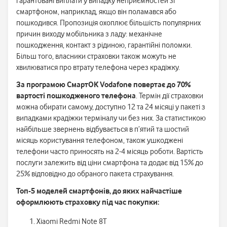
гарантовані виплати у випадку неприємностей зі
смартфоном, наприклад, якщо він поламався або
пошкодився. Пропозиція охоплює більшість популярних
причин виходу мобільника з ладу: механічне
пошкодження, контакт з рідиною, гарантійні поломки.
Більш того, власники страховки також можуть не
хвилюватися про втрату телефона через крадіжку.
За програмою СмартОК Vodafone повертає до 70%
вартості пошкодженого телефона
. Термін дії страховки
можна обирати самому, доступно 12 та 24 місяці у пакеті з
випадками крадіжки терміналу чи без них. За статистикою
найбільше звернень відбувається в п’ятий та шостий
місяць користування телефоном, також ушкоджені
телефони часто приносять на 2-4 місяць роботи. Вартість
послуги залежить від ціни смартфона та додає від 15% до
25% відповідно до обраного пакета страхування.
Топ-5 моделей смартфонів, до яких найчастіше
оформлюють страховку під час покупки:
Xiaomi Redmi Note 8T