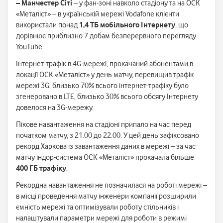
– Манчестер Сіті
– у фан-зоні навколо стадіону та на ОСК
«Металіст» – в українській мережі Vodafone клієнти
використали понад
1,4 ТБ мобільного Інтернету
, що
дорівнює приблизно 7 добам безперервного перегляду
YouTube.
Інтернет-трафік в 4G-мережі, прокачаний абонентами в
локації ОСК «Металіст» у день матчу, перевищив трафік
мережі 3G: близько 70% всього інтернет-трафіку було
згенеровано в LTE, близько 30% всього обсягу Інтернету
довелося на 3G-мережу.
Пікове навантаження на стадіоні припало на час перед
початком матчу, з 21.00 до 22.00. У цей день зафіксовано
рекорд Харкова із завантаження даних в мережі – за час
матчу індор-система ОСК «Металіст» прокачала більше
400 ГБ трафіку
.
Рекордна навантаження не позначилася на роботі мережі –
в місці проведення матчу інженери компанії розширили
ємність мережі та оптимізували роботу стільників і
налаштували параметри мережі для роботи в режимі