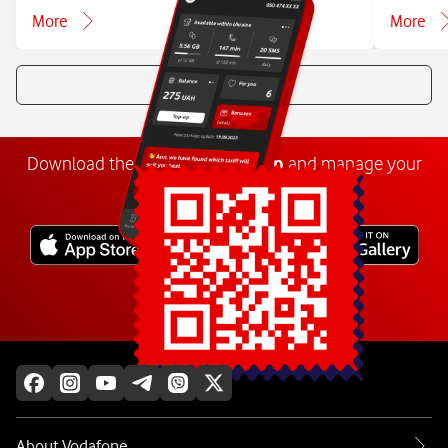
More
More
All news
Download the
My
Vodafone
app
and manage your
number anywhere.
Explore more
About Vodafone