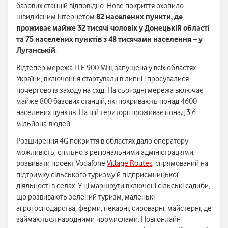
базових станцій відповідно. Нове покриття охопило
швидкісним інтернетом
82 населених пункти, де
проживає майже 32 тисячі чоловік у Донецькій області
та 75 населених пунктів з 48 тисячами населення – у
Луганській
.
Відтепер мережа LTE 900 МГц запущена у всіх областях
України, включення стартували в липні і просувалися
почергово із заходу на схід. На сьогодні мережа включає
майже 800 базових станцій, які покривають понад 4600
населених пунктів. На цій території проживає понад 3,6
мільйона людей.
Розширення 4G покриття в областях дало оператору
можливість, спільно з регіональними адміністраціями,
розвивати проект Vodafone
Village Routes
, спрямований на
підтримку сільського туризму й підприємницької
діяльності в селах. У ці маршрути включені сільські садиби,
що розвивають зелений туризм, маленькі
агрогосподарства, ферми, пекарні, сироварні, майстерні, де
займаються народними промислами. Нові онлайн