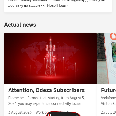
доставку до відділення Нової Пошти.
Аctual news
Attention, Odesa Subscribers
Futur
Please be informed that, starting from August 5,
Vodafone 
2026, you may experience connectivity issues
Visitors 
3 August 2026
Work on the network
23 July 