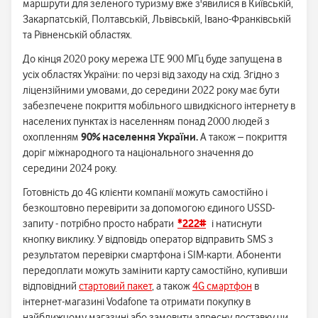
маршрути для зеленого туризму вже з'явилися в Київській,
Закарпатській, Полтавській, Львівській, Івано-Франківській
та Рівненській областях.
До кінця 2020 року мережа LTE 900 МГц буде запущена в
усіх областях України: по черзі від заходу на схід. Згідно з
ліцензійними умовами, до середини 2022 року має бути
забезпечене покриття мобільного швидкісного інтернету в
населених пунктах із населенням понад 2000 людей з
охопленням
90% населення України.
А також – покриття
доріг міжнародного та національного значення до
середини 2024 року.
Готовність до 4G клієнти компанії можуть самостійно і
безкоштовно перевірити за допомогою єдиного USSD-
запиту - потрібно просто набрати
*222#
і натиснути
кнопку виклику. У відповідь оператор відправить SMS з
результатом перевірки смартфона і SIM-карти. Абоненти
передоплати можуть замінити карту самостійно, купивши
відповідний
стартовий пакет
, а також
4G смартфон
в
інтернет-магазині Vodafone та отримати покупку в
найближчому магазині або замовити адресну доставку чи