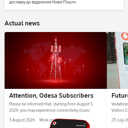
доставку до відділення Нової Пошти.
Аctual news
Attention, Odesa Subscribers
Futur
Please be informed that, starting from August 5,
Vodafone 
2026, you may experience connectivity issues
Visitors 
3 August 2026
Work on the network
23 July 