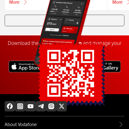
More
More
All news
Download the
My
Vodafone
app
and manage your
number anywhere.
Explore more
About Vodafone