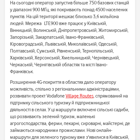
На сьогодні оператор запустив більше 750 базових станцій
у діапазоні 900 МГц, які покривають понад 4500 населених
пунктів. На цій території мешкає близько 3,6 мільйона
людей. Мережа LTE900 вже працює у Київській,
Вінницькій, Волинській, Дніпропетровській, Житомирській,
Запорізькій, Закарпатській, Івано-Франківській,
Кіровоградській, Львівській, Миколаївській, Одеській,
Полтавській, Сумській, Рівненській, Тернопільській,
Харківській, Херсонській, Хмельницькій, Чернівецькій,
Черкаській, Чернігівській областях та місті Івано-
Франківськ.
Розширення 4G-покриття в областях дало оператору
можливість, спільно з регіональними адміністраціями,
розвивати проект Vodafone
Village Routes
, спрямований на
підтримку сільського туризму й підприємницької
діяльності в селах. У ці маршрути включені сільські садиби,
що розвивають зелений туризм, маленькі
агрогосподарства, ферми, пекарні, сироварні, майстерні, де
займаються народними промислами. Нові онлайн-
маршрути для зеленого туризму вже з'явилися в Київській,