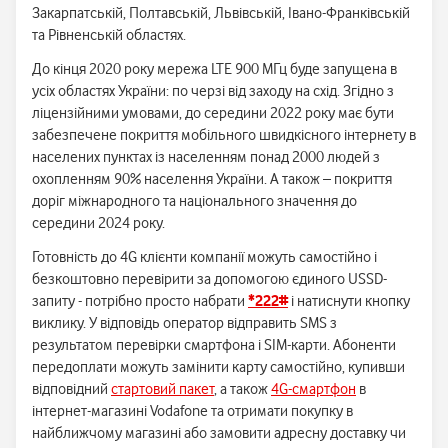
Закарпатській, Полтавській, Львівській, Івано-Франківській
та Рівненській областях.
До кінця 2020 року мережа LTE 900 МГц буде запущена в
усіх областях України: по черзі від заходу на схід. Згідно з
ліцензійними умовами, до середини 2022 року має бути
забезпечене покриття мобільного швидкісного інтернету в
населених пунктах із населенням понад 2000 людей з
охопленням 90% населення України. А також – покриття
доріг міжнародного та національного значення до
середини 2024 року.
Готовність до 4G клієнти компанії можуть самостійно і
безкоштовно перевірити за допомогою єдиного USSD-
запиту - потрібно просто набрати
*222#
і натиснути кнопку
виклику. У відповідь оператор відправить SMS з
результатом перевірки смартфона і SIM-карти. Абоненти
передоплати можуть замінити карту самостійно, купивши
відповідний
стартовий пакет
, а також
4G-смартфон
в
інтернет-магазині Vodafone та отримати покупку в
найближчому магазині або замовити адресну доставку чи