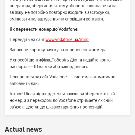
оператора, зберігається, тому абонент залишається на
зв’язку: не потрібно повторно входити в застосунки,
змінювати налаштування чи сповіщати контакти.
Як перенести номер до
Vodafone
:
Перейдіть на сайт
www.vodafone.ua/mnp
Заповніть коротку заявку на перенесення номера
У способі ідентифікації оберіть Дію та надайте копію
паспорта — ID-картки або закордонного
Поверніться на сайт Vodafone — система автоматично
заповнить дані
Готово! Після підтвердження заявки ви збережете свій
номер, а з переходом до Vodafone отримаєте якісний
зв’язок і доступ до цікавих тарифних пропозицій.
Аctual news