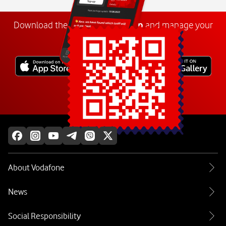
Download the
My
Vodafone
app
and manage your
number anywhere.
Explore more
About Vodafone
News
Social Responsibility