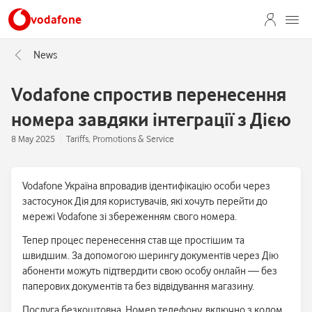
vodafone
News
Vodafone спростив перенесення
номера завдяки інтеграції з Дією
8 May 2025
Tariffs, Promotions & Service
Vodafone Україна впровадив ідентифікацію особи через
застосунок Дія для користувачів, які хочуть перейти до
мережі Vodafone зі збереженням свого номера.
Тепер процес перенесення став ще простішим та
швидшим. За допомогою шерингу документів через Дію
абоненти можуть підтвердити свою особу онлайн — без
паперових документів та без відвідування магазину.
Послуга безкоштовна. Номер телефону, включно з кодом